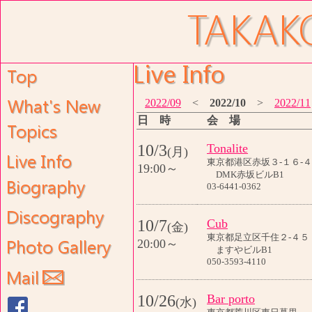
2022/09
<
2022/10
>
2022/11
日 時
会 場
10/3
Tonalite
(月)
東京都港区赤坂３-１６-
19:00～
DMK赤坂ビルB1
03-6441-0362
10/7
Cub
(金)
東京都足立区千住２-４５
20:00～
ますやビルB1
050-3593-4110
10/26
Bar porto
(水)