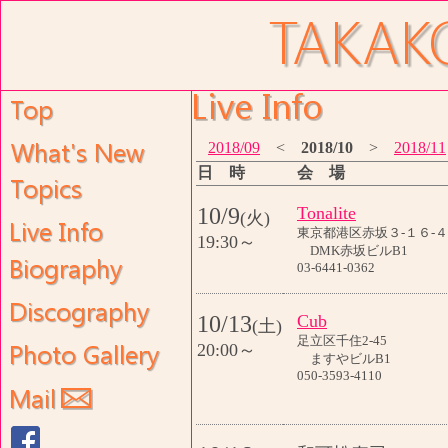
2018/09
<
2018/10
>
2018/11
日 時
会 場
10/9
Tonalite
(火)
東京都港区赤坂３-１６-４
19:30～
DMK赤坂ビルB1
03-6441-0362
10/13
Cub
(土)
足立区千住2-45
20:00～
ますやビルB1
050-3593-4110